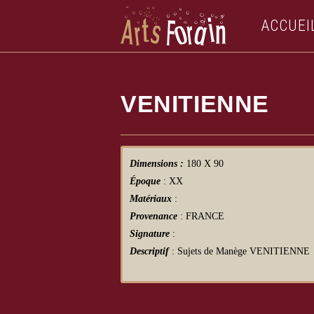
ACCUEI
VENITIENNE
Dimensions :
180 X 90
Époque
: XX
Matériaux
:
Provenance
: FRANCE
Signature
:
Descriptif
: Sujets de Manège VENITIENNE